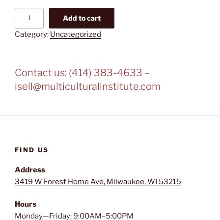
Entrepreneurial
Add to cart
Leadership
Category:
Uncategorized
Academy
quantity
Contact us: (414) 383-4633 –
isell@multiculturalinstitute.com
FIND US
Address
3419 W Forest Home Ave, Milwaukee, WI 53215
Hours
Monday—Friday: 9:00AM–5:00PM