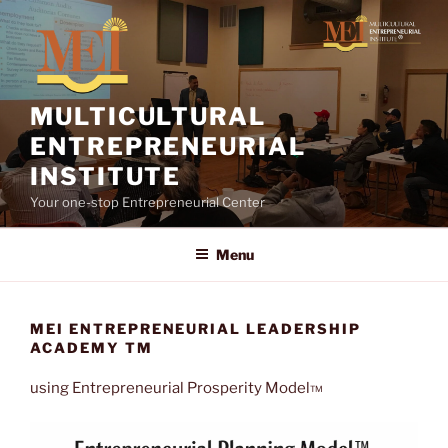
Skip
to
content
MULTICULTURAL
ENTREPRENEURIAL
INSTITUTE
Your one-stop Entrepreneurial Center
Menu
MEI ENTREPRENEURIAL LEADERSHIP
ACADEMY TM
using Entrepreneurial Prosperity Model
TM